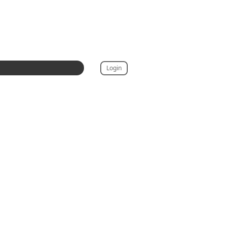
Login