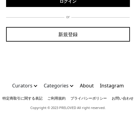
or
新規登録
Curators
Categories
About
Instagram
特定商取引に関する表記
ご利用規約
プライバシーポリシー
お問い合わせ
Copyright © 2023 PRELOVED All right reserved.