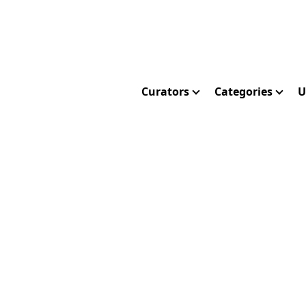
Curators
Categories
U