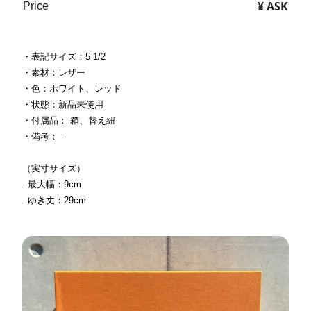
¥ ASK
Price
・表記サイズ：5 1/2
・素材：レザー
・色：ホワイト、レッド
・状態：新品未使用
・付属品： 箱、替え紐
・備考： -
（実寸サイズ）
- 最大幅：9cm
- ゆき丈：29cm