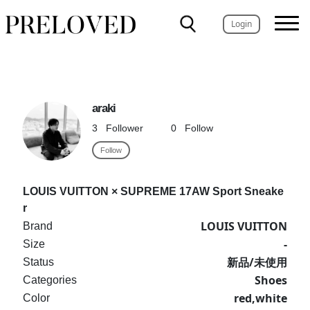
Login
araki
3
Follower
0
Follow
Follow
LOUIS VUITTON × SUPREME 17AW Sport Sneake
r
LOUIS VUITTON
Brand
-
Size
新品/未使用
Status
Shoes
Categories
red,white
Color