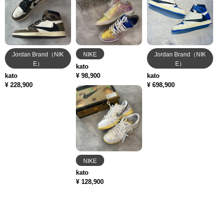
Jordan Brand（NIK
NIKE
Jordan Brand（NIK
E）
E）
kato
kato
¥ 98,900
kato
¥ 228,900
¥ 698,900
NIKE
kato
¥ 128,900