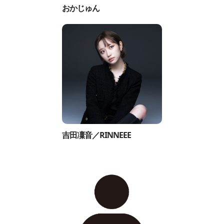
おかじゅん
吉田凜音／RINNEEE