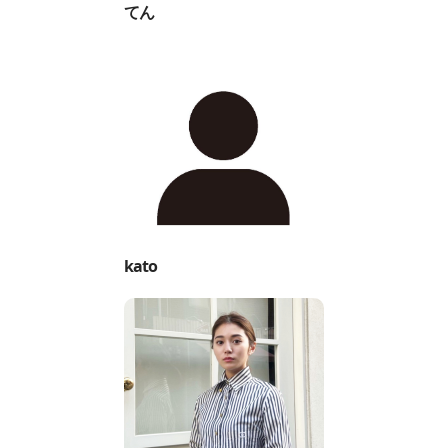
てん
kato