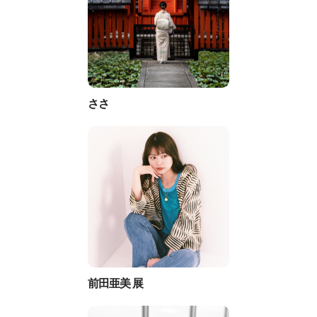
ささ
前田亜美 展