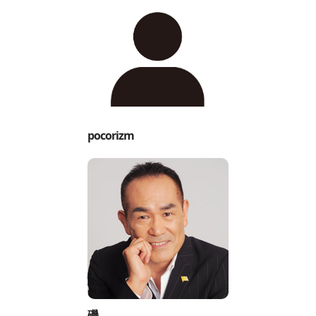
pocorizm
磯。