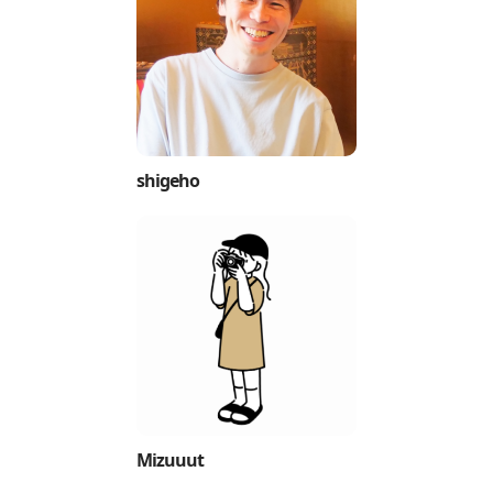
shigeho
Mizuuut