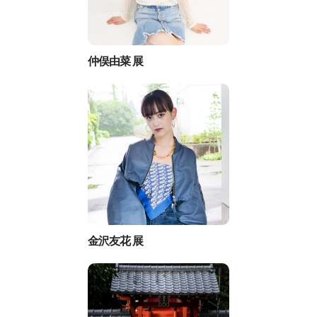
仲俣由菜 展
金沢友花 展