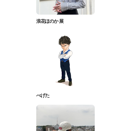
浪花ほのか 展
べげた