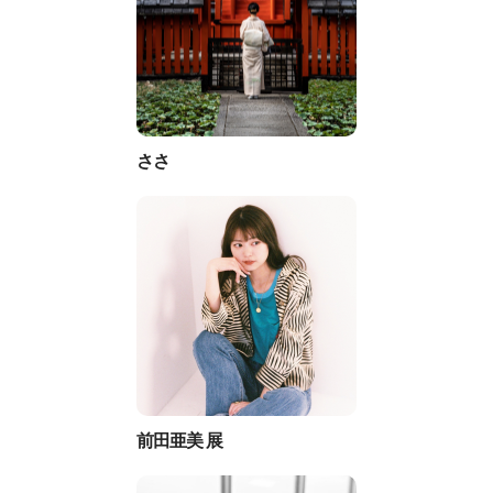
ささ
前田亜美 展