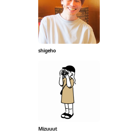
shigeho
Mizuuut