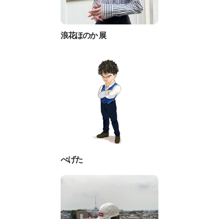
浪花ほのか 展
べげた