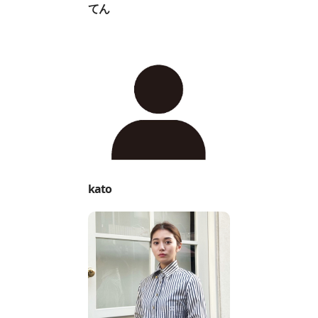
てん
kato