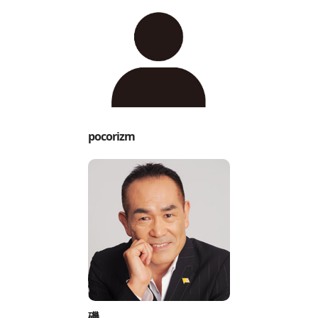
pocorizm
磯。