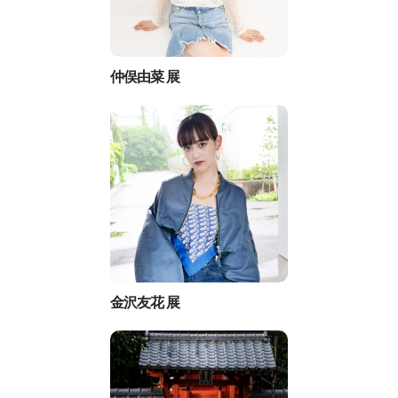
仲俣由菜 展
金沢友花 展