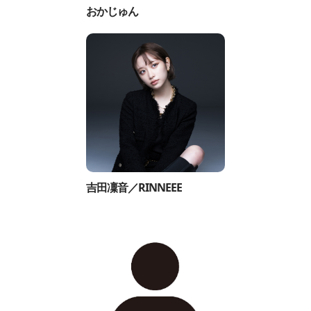
おかじゅん
吉田凜音／RINNEEE