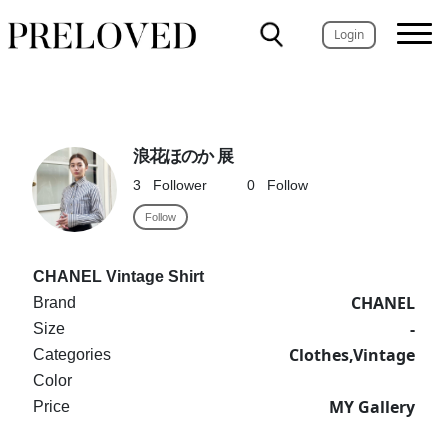
Login
浪花ほのか 展
3
Follower
0
Follow
Follow
CHANEL Vintage Shirt
CHANEL
Brand
-
Size
Clothes,Vintage
Categories
Color
MY Gallery
Price