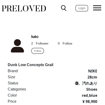
Login
kato
2
Follower
0
Follow
Follow
Dunk Low Concepts Grail
NIKE
Brand
28cm
Size
傷、汚れあり
Status
Shoes
Categories
red,blue
Color
¥ 98,900
Price