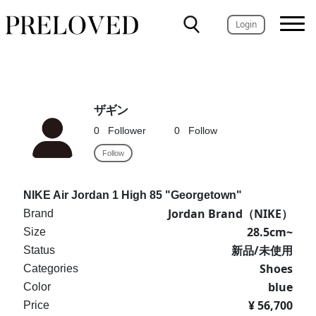
Login
ザギン
0
Follower
0
Follow
Follow
NIKE Air Jordan 1 High 85 "Georgetown"
Jordan Brand（NIKE）
Brand
28.5cm~
Size
新品/未使用
Status
Shoes
Categories
blue
Color
¥ 56,700
Price