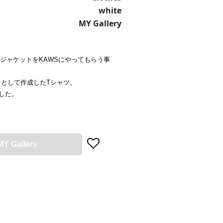
white
MY Gallery
 Nick"のジャケットをKAWSにやってもらう事
として作成したTシャツ。
ました。
MY Gallery