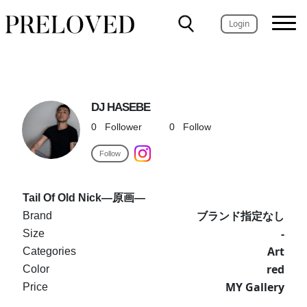
Login
DJ HASEBE
0
Follower
0
Follow
Follow
Tail Of Old Nick―原画―
ブランド指定なし
Brand
-
Size
Art
Categories
red
Color
MY Gallery
Price