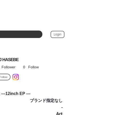
Login
J HASEBE
Follower
0
Follow
Follow
ck ―12inch EP ―
ブランド指定なし
-
Art