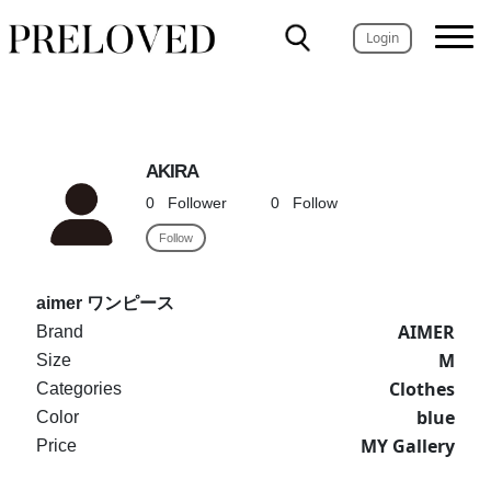
Login
AKIRA
0
Follower
0
Follow
Follow
aimer ワンピース
AIMER
Brand
M
Size
Clothes
Categories
blue
Color
MY Gallery
Price