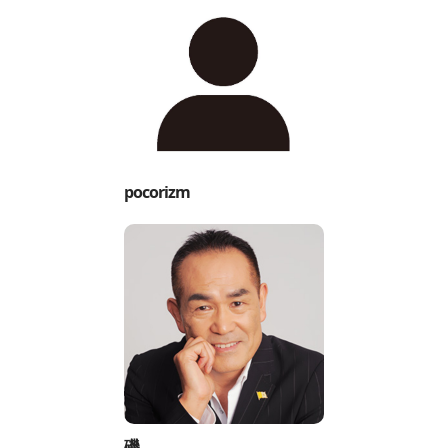
pocorizm
磯。