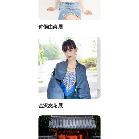
仲俣由菜 展
金沢友花 展