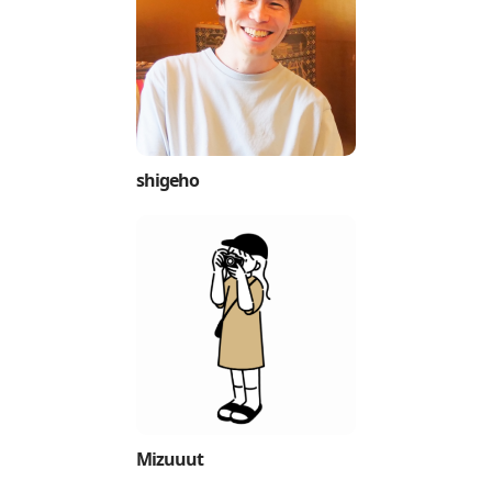
shigeho
Mizuuut