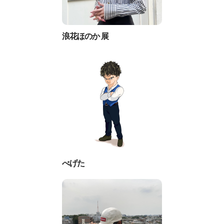
浪花ほのか 展
べげた