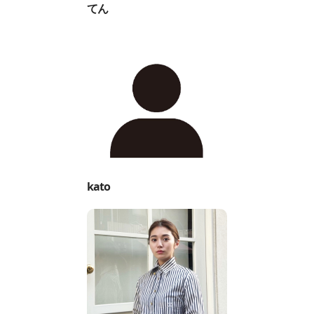
てん
kato