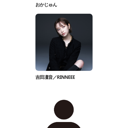
おかじゅん
吉田凜音／RINNEEE