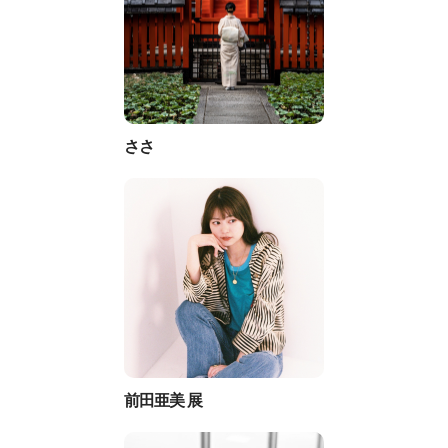
ささ
前田亜美 展