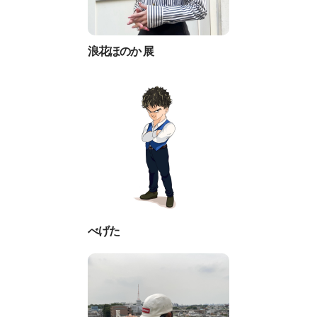
浪花ほのか 展
べげた