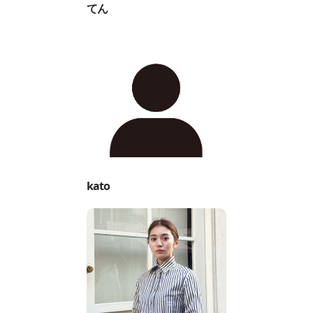
てん
kato