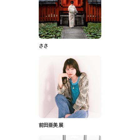
ささ
前田亜美 展