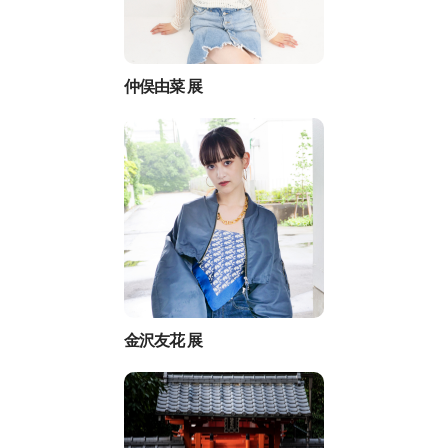
仲俣由菜 展
金沢友花 展