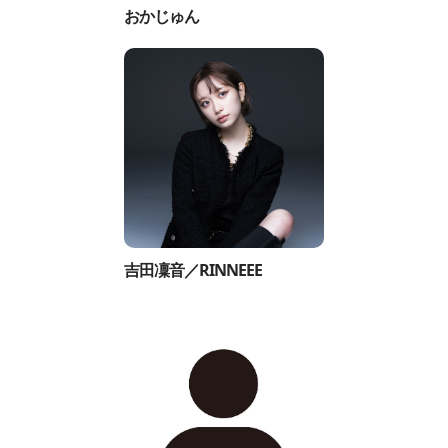
おかじゅん
吉田凜音／RINNEEE