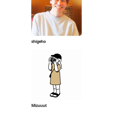
shigeho
Mizuuut