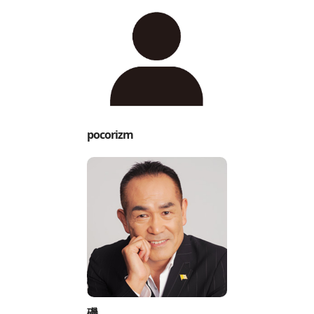
pocorizm
磯。