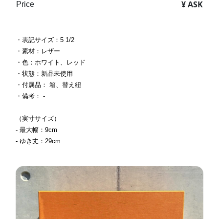
¥ ASK
Price
・表記サイズ：5 1/2
・素材：レザー
・色：ホワイト、レッド
・状態：新品未使用
・付属品： 箱、替え紐
・備考： -
（実寸サイズ）
- 最大幅：9cm
- ゆき丈：29cm