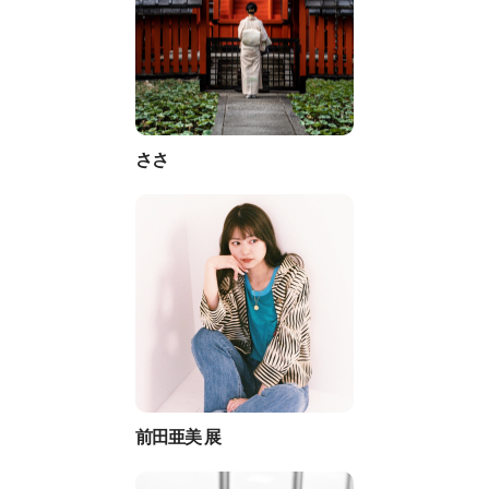
ささ
前田亜美 展