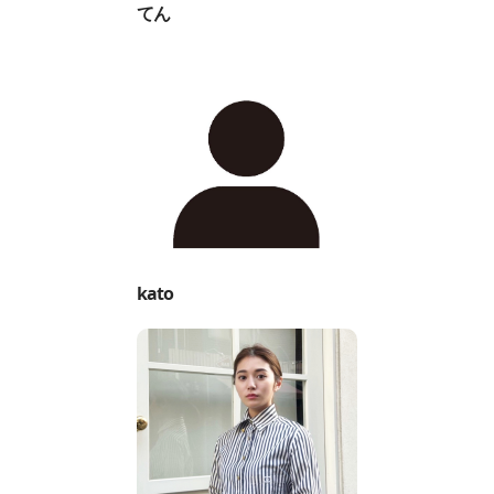
てん
kato