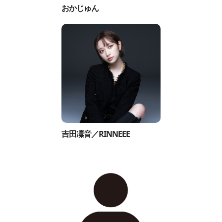
おかじゅん
吉田凜音／RINNEEE