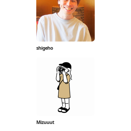
shigeho
Mizuuut