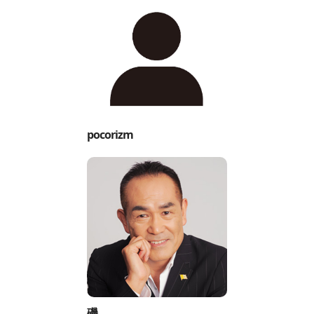
pocorizm
磯。