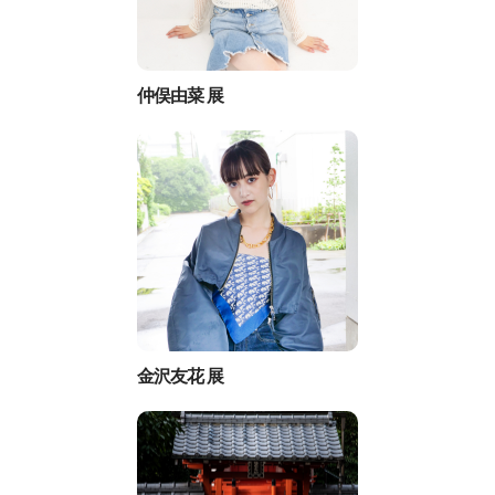
仲俣由菜 展
金沢友花 展