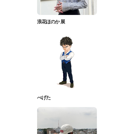
浪花ほのか 展
べげた