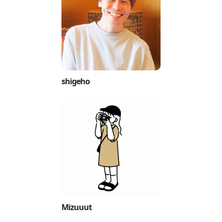
shigeho
Mizuuut