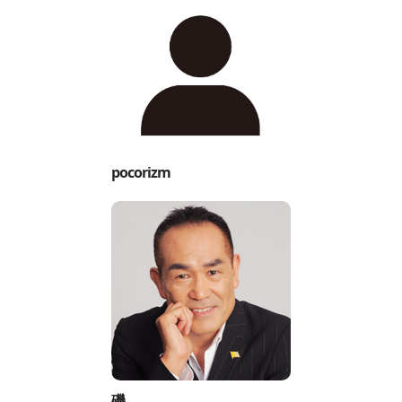
pocorizm
磯。