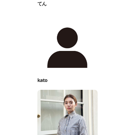
てん
kato