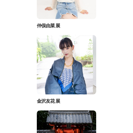
仲俣由菜 展
金沢友花 展