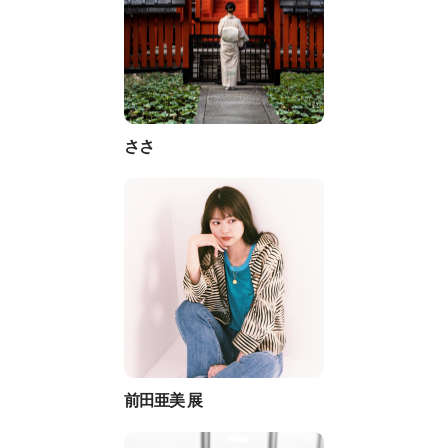
ささ
前田亜美 展