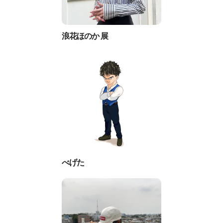
浪花ほのか 展
べげた