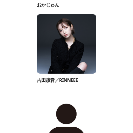
おかじゅん
吉田凜音／RINNEEE