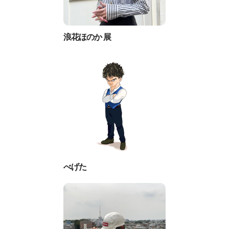
浪花ほのか 展
べげた