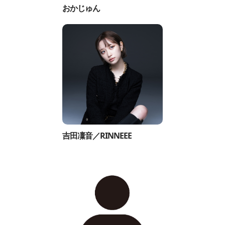
おかじゅん
吉田凜音／RINNEEE