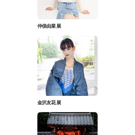
仲俣由菜 展
金沢友花 展