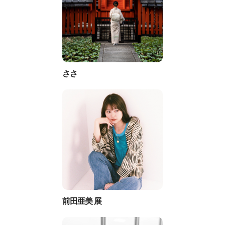
ささ
前田亜美 展