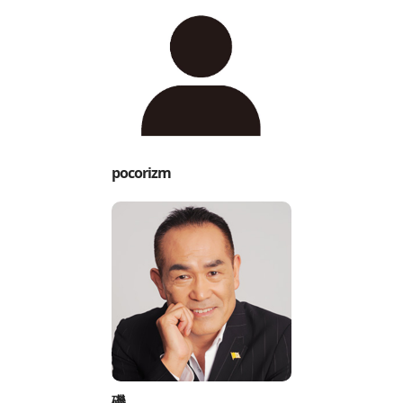
pocorizm
磯。