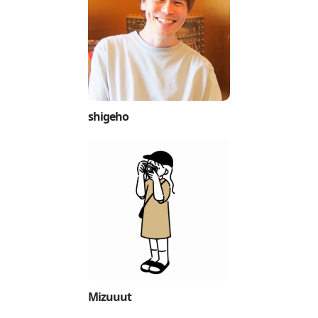
shigeho
Mizuuut