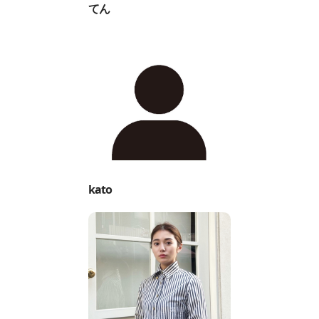
てん
kato