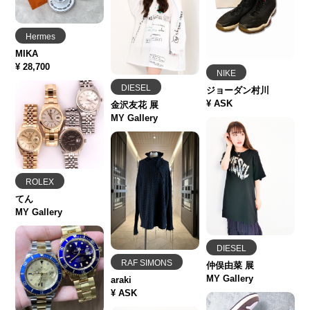
Hermes
MIKA
¥ 28,700
NIKE
DIESEL
ジョーダン村川
¥ ASK
金沢友花 展
MY Gallery
ROLEX
てん
MY Gallery
DIESEL
RAF SIMONS
仲俣由菜 展
MY Gallery
araki
¥ ASK