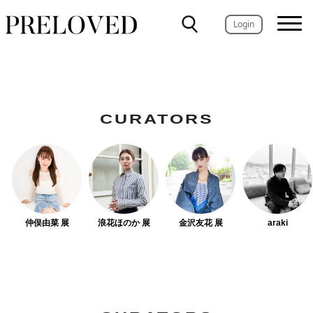
Login
CURATORS
仲俣由菜 展
浪花ほのか 展
金沢友花 展
araki