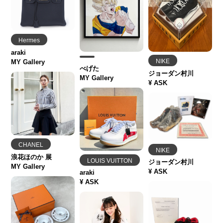
Hermes
araki
NIKE
MY Gallery
べげた
ジョーダン村川
MY Gallery
¥ ASK
CHANEL
NIKE
浪花ほのか 展
LOUIS VUITTON
ジョーダン村川
MY Gallery
¥ ASK
araki
¥ ASK