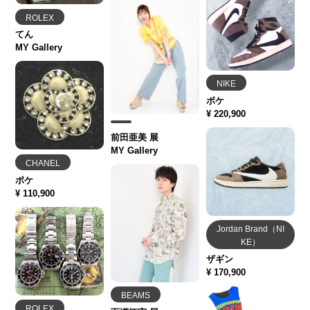
ROLEX
てん
MY Gallery
NIKE
ポケ
¥ 220,900
前田亜美 展
MY Gallery
CHANEL
ポケ
¥ 110,900
Jordan Brand（NI
KE）
ザギン
¥ 170,900
BEAMS
ROLEX