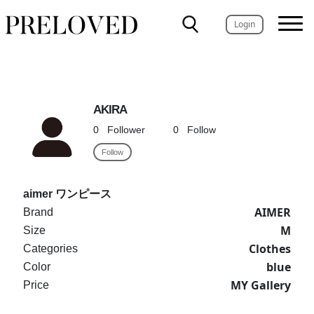
Login
AKIRA
0
Follower
0
Follow
Follow
aimer ワンピース
AIMER
Brand
M
Size
Clothes
Categories
blue
Color
MY Gallery
Price