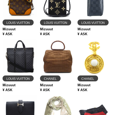
LOUIS VUITTON
LOUIS VUITTON
LOUIS VUITTON
Mizuuut
Mizuuut
Mizuuut
¥ ASK
¥ ASK
¥ ASK
LOUIS VUITTON
CHANEL
CHANEL
Mizuuut
Mizuuut
Mizuuut
¥ ASK
¥ ASK
¥ ASK