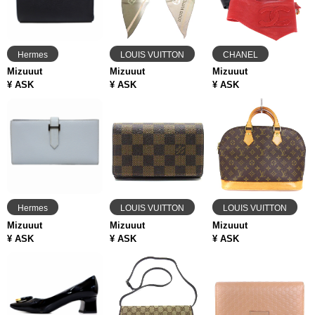
Hermes
LOUIS VUITTON
CHANEL
Mizuuut
Mizuuut
Mizuuut
¥ ASK
¥ ASK
¥ ASK
Hermes
LOUIS VUITTON
LOUIS VUITTON
Mizuuut
Mizuuut
Mizuuut
¥ ASK
¥ ASK
¥ ASK