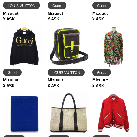
LOUIS VUITTON
Gucci
Gucci
Mizuuut
Mizuuut
Mizuuut
¥ ASK
¥ ASK
¥ ASK
Gucci
LOUIS VUITTON
Gucci
Mizuuut
Mizuuut
Mizuuut
¥ ASK
¥ ASK
¥ ASK