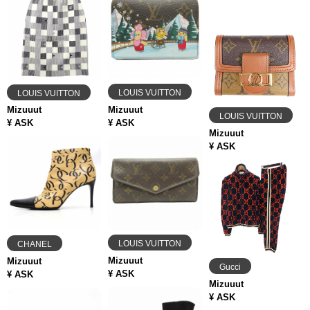
LOUIS VUITTON
LOUIS VUITTON
Mizuuut
Mizuuut
LOUIS VUITTON
¥ ASK
¥ ASK
Mizuuut
¥ ASK
LOUIS VUITTON
CHANEL
Mizuuut
Mizuuut
Gucci
¥ ASK
¥ ASK
Mizuuut
¥ ASK