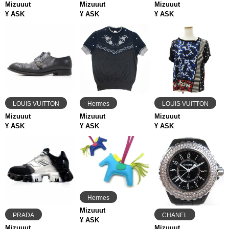
Mizuuut
Mizuuut
Mizuuut
¥ ASK
¥ ASK
¥ ASK
LOUIS VUITTON
Hermes
LOUIS VUITTON
Mizuuut
Mizuuut
Mizuuut
¥ ASK
¥ ASK
¥ ASK
Hermes
Mizuuut
PRADA
CHANEL
¥ ASK
Mizuuut
Mizuuut